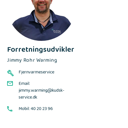
Forretnings
udvikler
Jimmy Rohr Warming
Fjernvarmeservice
Email:
jimmy.warming@kudsk-
service.dk
Mobil: 40 20 23 96