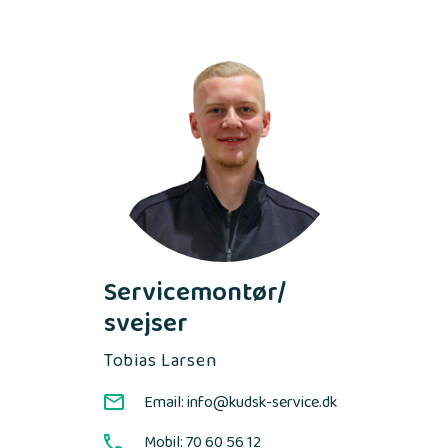
Servicemontør/
svejser
Tobias Larsen
Email: info@kudsk-service.dk
Mobil: 70 60 56 12