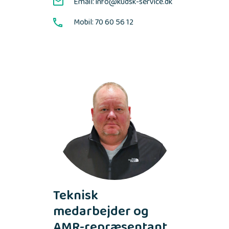
Email: info@kudsk-service.dk
Mobil: 70 60 56 12
Teknisk
medarbejder og
AMR-repræsentant